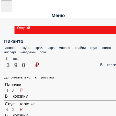
Меню
Острый
Пиканто
-лосось -окунь -краб -икра масаго -спайси соус -салат айсберг
-медовый соус
1 шт.
390 ₽
В корз
Дополнительно к роллам
Палочки
10 ₽
В корзину
Соус терияке
60 ₽